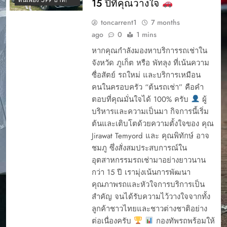
ต้นเพียง 599 บาท!
15 ปีที่คุณวางใจ
คู่มือการเช่ารถ
CAR RENTAL
จองรถเช่า ภูเก็ต
PHUKET
toncarrent1
7 months
2024
ago
0
1 mins
YOUR EASY START
ต้นรถเช่า 2025
TO A PHUKET
หากคุณกำลังมองหาบริการรถเช่าใน
ADVENTURE
ต้นรถเช่า 2025
จังหวัด ภูเก็ต หรือ พัทลุง ที่เน้นความ
การจองรรถยนต์ผ่าน
ต้นรถเช่า 2025
ซื่อสัตย์ รถใหม่ และบริการเหมือน
เว็บ
ต้นรถเช่า 2026
คนในครอบครัว “ต้นรถเช่า” คือคำ
การรับรถเช่า
ตอบที่คุณมั่นใจได้ 100% ครับ
ผู้
ต้นรถเช่า ภูเก็ต เป็น
การรับรถเช่า ภุเก็ต
บริษัทเช่ารถที่ได้รับ
บริหารและความเป็นมา กิจการนี้เริ่ม
ความนิยมในภูเก็ต มี
การรับรถเช่าภูเก็ต
ต้นและเติบโตด้วยความตั้งใจของ คุณ
รีวิวจากลูกค้าทั้งดีและ
การออกบิล ต้นรถเช่า
Jirawat Temyord และ คุณพิทักษ์ อาจ
ไม่ดี
ชมภู ซึ่งสั่งสมประสบการณ์ใน
การเช่ารถภูเก็ต
ต้นรถเช่ารีวิว
อุตสาหกรรมรถเช่ามาอย่างยาวนาน
ขั้นตอนเมื่อรถเช่า
ถามตอบรถเช่า ภูเก็ต
ร้านต้นรถเช่าเสีย ทำ
กว่า 15 ปี เรามุ่งเน้นการพัฒนา
ทำไมต้องเช่า
อย่างไร
คุณภาพรถและหัวใจการบริการเป็น
มอเตอร์ไซค์ที่ภูเก็ต?
ขับรถเช่าภูเก็ต เที่ยว
สำคัญ จนได้รับความไว้วางใจจากทั้ง
บริการดี ราคาโดนใจ
แลนมาร์คภูเก็ตแบบ
ลูกค้าชาวไทยและชาวต่างชาติอย่าง
ใกล้สนามบินภูเก็ต
สบาย ๆ ไปได้ทุกที่
ต่อเนื่องครับ
กองทัพรถพร้อมให้
ประกันร้านต้นรถเช่า
ความแตกต่าง