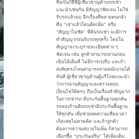
ซึ่งเป็นวิธีที่ผู้เชี่ยวชาญด้านรถเช่า
แนะนำเช่นกัน มีสัญญาชัดเจน ไม่ใช่
รับรถแล้วจบ อีกเรื่องที่หลายคนกลัว
คือ “เช่าแล้วโดนคิดเพิ่ม” หรือ
4 รถเช่าภูเก็ต ยอด
“สัญญาไม่ชัด” ที่ต้นรถเช่า จะมีการ
นิยม ต้นรถเช่า ภูเก็ต
ทำสัญญาก่อนรับรถทุกครั้ง โดยใน
5 รถยอดนิยม เช่ารถ
ขับในภูเก็ต
สัญญาจะระบุรายละเอียดต่าง ๆ
ชัดเจน เช่น ลูกค้าสามารถอ่านก่อน
7 อันดับรถเช่าเจ้าดัง
TIKTOK ภูเก็ต
เซ็นได้เต็มที่ ไม่มีการเร่งรีบ และถ้า
สงสัยตรงไหนสามารถถามพนักงานได้
การรับรถเช่า ภุเก็ต
ทันที ผู้เชี่ยวชาญด้านผู้บริโภคแนะนำ
การเช่ารถไม่ให้ถูกโกง
ว่าการอ่านสัญญาและตรวจสอบ
ขั้นตอนเมื่อรถเช่า
เงื่อนไขให้ครบ ถือเป็นเรื่องสำคัญมาก
ร้านต้นรถเช่าเสีย ทำ
อย่างไร
ในการเช่ารถ มีประกันพื้นฐานทุกคัน
รถของร้านต้นรถเช่ามีประกันพื้นฐาน
ขับรถเช่าภูเก็ต เที่ยว
แลนมาร์คภูเก็ตแบบ
ให้ทุกคัน เพื่อช่วยลดความเสี่ยงเวลา
สบาย ๆ ไปได้ทุกที่
เกิดเหตุไม่คาดคิด และถ้าลูกค้า
ความแตกต่าง
ต้องการความสบายใจเพิ่ม ก็สามารถ
คู่มือการเช่ารถ
เลือกซื้อ “ประกันเสริม” ได้เพิ่มเติม…