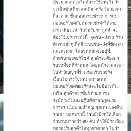
ประมาณและสไตล์การใช้งาน ไม่ว่า
7ที่นั่งเช่าขับภูเก็ตยอด
จะเป็นขับเที่ยวคนเดียวหรือขับสองคน
นิยม
ก็สะดวก ขั้นตอนการเช่ารถ การเช่า
CAR RENTAL
มอเตอร์ไซค์กับต้นรถเช่าทำได้ง่าย
PHUKET
มาก เพียงแค่: ในวันรับรถ ลูกค้าจะ
การเช่ารถภูเก็ต
ต้องใช้เอกสารดังนี้: จุดรับ–ส่งรถ ร้าน
การเช่ารถไม่ให้ถูกโกง
ต้นรถเช่าภูเก็ตมีระบบรับ–ส่งที่ชัดเจน
ขับรถเช่าภูเก็ต เที่ยว
และสะดวก โดยจุดหลักจะอยู่ที่:
แลนมาร์คภูเก็ตแบบ
สำหรับมอเตอร์ไซค์ ลูกค้าจะต้องมา
สบาย ๆ ไปได้ทุกที่
รับรถที่จุดที่กำหนด โดยพนักงานจะพา
ต้นรถเช่า 2026
ไปทำสัญญาที่ร้านก่อนรับรถจริง
ต้นรถเช่า ภูเก็ต เป็น
เงื่อนไขการใช้งาน หมายเหตุ:
บริษัทเช่ารถที่ได้รับ
มอเตอร์ไซค์ของร้านจะไม่มีประกัน
ความนิยมในภูเก็ต มี
รีวิวจากลูกค้าทั้งดีและ
เสริม ลูกค้าควรขับขี่ด้วยความ
ไม่ดี
ระมัดระวังและปฏิบัติตามกฎหมาย
ต้นรถเช่า2026
จราจร นโยบายสำคัญ จุดเด่นของต้น
ถามตอบรถเช่า ภูเก็ต
รถเช่า นอกจากนี้ ร้านยังมีรถให้เลือก
จำนวนมากกว่า 80 คัน ทำให้มีรถเพียง
บริการดี ราคาโดนใจ
ใกล้สนามบินภูเก็ต
พอรองรับลูกค้าในทุกช่วงเวลา ไม่ว่า