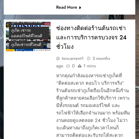
ต้นรถเช่า 2025
Read More
ต้นรถเช่า 2025
ภูเก็ต เช่ารถที่ไหนดี
ช่องทางติดต่อร้านต้นรถเช่า
ภูเก็ต เช่ารถ
และการบริการครบวงจร 24
มอเตอร์ไซค์ที่ไหนดี
ภูเก็ตเช่ารถที่ไหนดี
ชั่วโมง
toncarrent1
3 months
ago
0
1 mins
4 รถเช่าภูเก็ต ยอด
หากคุณกำลังมองหารถเช่าภูเก็ตที่
นิยม ต้นรถเช่า ภูเก็ต
“ติดต่อสะดวก ตอบไว บริการจริง”
5 รถยอดนิยม เช่ารถ
ร้านต้นรถเช่าภูเก็ตถือเป็นอีกหนึ่งร้าน
ขับในภูเก็ต
ที่ลูกค้าหลายคนเลือกใช้บริการ เพราะ
7 อันดับรถเช่าเจ้าดัง
มีทั้งรถยนต์ รถมอเตอร์ไซค์ และ
TIKTOK ภูเก็ต
รถไฟฟ้าให้เลือกจำนวนมาก พร้อมทีม
การเช่ารถภูเก็ต
งานคอยดูแลตลอด 24 ชั่วโมง ไม่ว่า
การเช่ารถไม่ให้ถูกโกง
จะเดินทางมาถึงภูเก็ตเวลาไหนก็
ขับรถเช่าภูเก็ต เที่ยว
สามารถติดต่อและรับรถได้สะดวก
แลนมาร์คภูเก็ตแบบ