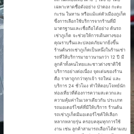
เฉพาะหาดชื่อดังอย่าง ป่าตอง กะตะ
กะรน ในหาน หรือแม้แต่ตัวเมืองภูเก็ต
ซึ่งการเลือกใช้บริการจากร้านที่มี
มาตรฐานและเชื่อถือได้อย่าง ต้นรถ
เช่าภูเก็ต จะช่วยให้การเดินทางของ
คุณราบรื่นและปลอดภัยมากยิ่งขึ้น
ร้านต้นรถเช่าภูเก็ตเป็นหนึ่งในร้านเช่า
รถที่ให้บริการมายาวนานกว่า 12 ปี มี
ลูกค้าทั้งคนไทยและชาวต่างชาติใช้
บริการอย่างต่อเนื่อง จุดเด่นของร้าน
คือ ราคาถูกกว่าทุกเจ้า รถใหม่ และ
บริการ 24 ชั่วโมง ทำให้ตอบโจทย์นัก
ท่องเที่ยวที่ต้องการความสะดวกและ
4 รถเช่าภูเก็ต ยอด
ความคุ้มค่าในเวลาเดียวกัน ประเภท
นิยม ต้นรถเช่า ภูเก็ต
รถมอเตอร์ไซค์ที่มีให้บริการ ร้านต้น
5 รถยอดนิยม เช่ารถ
รถเช่าภูเก็ตมีมอเตอร์ไซค์ให้เลือก
ขับในภูเก็ต
หลากหลายรุ่น ครอบคลุมทุกการใช้
7 อันดับรถเช่าเจ้าดัง
งาน เช่น ลูกค้าสามารถเลือกได้ตามงบ
TIKTOK ภูเก็ต