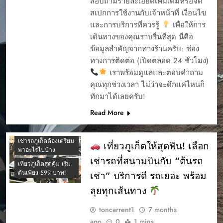
สอบถามรายละเอียดเพิ่มเติมหรือจัด
ร้านต้นรถเช่าเสีย ทำ
สเปกการใช้งานกับเจ้าหน้าที่ เงื่อนไข
อย่างไร
และการบริการที่ควรรู้
เพื่อให้การ
ขับรถเช่าภูเก็ต เที่ยว
เดินทางของคุณราบรื่นที่สุด นี่คือ
แลนมาร์คภูเก็ตแบบ
ข้อมูลสำคัญจากทางร้านครับ: ช่อง
สบาย ๆ ไปได้ทุกที่
ทางการติดต่อ (เปิดตลอด 24 ชั่วโมง)
ความแตกต่าง
เราพร้อมดูแลและตอบคำถาม
คู่มือการเช่ารถ
คุณทุกช่วงเวลา ไม่ว่าจะดึกแค่ไหนก็
ต้นรถเช่า 2026
ทักมาได้เลยครับ!
ถามตอบรถเช่า ภูเก็ต
Read More
ทำไมต้องเช่า
มอเตอร์ไซค์ที่ภูเก็ต?
เช่ารถภูเก็ตต้องเตรียม
เที่ยวภูเก็ตให้สุดฟิน! เลือก
พาอะไรไปบ้าง
เช่ารถที่สนามบินกับ “ต้นรถ
เที่ยวภูเก็ตสุดคุ้ม เริ่ม
ต้นเพียง 599 บาท!
เช่า” บริการดี รถเยอะ พร้อม
ลุยทุกเส้นทาง
toncarrent1
7 months
ago
0
1 mins