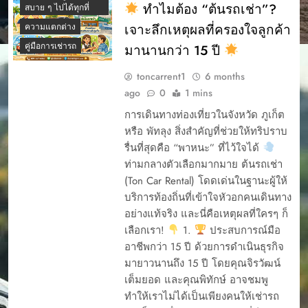
ทำไมต้อง “ต้นรถเช่า”?
สบาย ๆ ไปได้ทุกที่
การรับรถเช่า
เจาะลึกเหตุผลที่ครองใจลูกค้า
ความแตกต่าง
การรับรถเช่า ภุเก็ต
คู่มือการเช่ารถ
มานานกว่า 15 ปี
การรับรถเช่าภูเก็ต
การออกบิล ต้นรถเช่า
toncarrent1
6 months
การเช่ารถภูเก็ต
ago
0
1 mins
การเช่ารถไม่ให้ถูกโกง
การเดินทางท่องเที่ยวในจังหวัด ภูเก็ต
ขั้นตอนเมื่อรถเช่า
หรือ พัทลุง สิ่งสำคัญที่ช่วยให้ทริปราบ
ร้านต้นรถเช่าเสีย ทำ
รื่นที่สุดคือ “พาหนะ” ที่ไว้ใจได้
อย่างไร
ท่ามกลางตัวเลือกมากมาย ต้นรถเช่า
4 รถเช่าภูเก็ต ยอด
ขับรถเช่าภูเก็ต เที่ยว
นิยม ต้นรถเช่า ภูเก็ต
(Ton Car Rental) โดดเด่นในฐานะผู้ให้
แลนมาร์คภูเก็ตแบบ
บริการท้องถิ่นที่เข้าใจหัวอกคนเดินทาง
สบาย ๆ ไปได้ทุกที่
5 รถยอดนิยม เช่ารถ
ขับในภูเก็ต
อย่างแท้จริง และนี่คือเหตุผลที่ใครๆ ก็
ความแตกต่าง
เลือกเรา!
1.
ประสบการณ์มือ
5สิ่งที่ควรรู้ก่อนเช่ารถ
คู่มือการเช่ารถ
อาชีพกว่า 15 ปี ด้วยการดำเนินธุรกิจ
7 อันดับรถเช่าเจ้าดัง
ต้นรถเช่า 2026
TIKTOK ภูเก็ต
มายาวนานถึง 15 ปี โดยคุณจิรวัฒน์
ต้นรถเช่า ภูเก็ต เป็น
เต็มยอด และคุณพิทักษ์ อาจชมพู
7ที่นั่งเช่าขับภูเก็ตยอด
บริษัทเช่ารถที่ได้รับ
นิยม
ทำให้เราไม่ได้เป็นเพียงคนให้เช่ารถ
ความนิยมในภูเก็ต มี