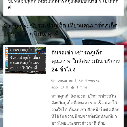
ขับรถเช่าภูเก็ต เที่ยวแลนมาร์คภูเก็ตแบบสบาย ๆ ไปได้ทุก
ที่
Category:
ขับรถเช่าภูเก็ต เที่ยวแลนมาร์คภูเก็ต
แบบสบาย ๆ ไปได้ทุกที่
4 รถเช่าภูเก็ต ยอด
นิยม ต้นรถเช่า ภูเก็ต
การเช่ารถภูเก็ต
ต้นรถเช่า เช่ารถภูเก็ต
ขับรถเช่าภูเก็ต เที่ยว
คุณภาพ ใกล้สนามบิน บริการ
แลนมาร์คภูเก็ตแบบ
สบาย ๆ ไปได้ทุกที่
24 ชั่วโมง
toncarrent1
4 weeks
ago
0
1 mins
หากคุณกำลังมองหาบริการเช่ารถใน
จังหวัดภูเก็ตที่สะดวก รวดเร็ว และไว้
วางใจได้ ต้นรถเช่า คือหนึ่งในตัวเลือก
ที่ได้รับความนิยมจากทั้งนักท่องเที่ยว
ชาวไทยและชาวต่างชาติ ด้วย