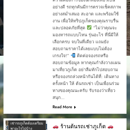
รถเช่า สนามบินภูเก็ต
อย่างดี รถทุกคันมีการตรวจเช็คสภาพ
เจ้าไหนดี
อย่างสม่ำเสมอ สะอาด และพร้อมใช้
รถเช่าพัทลุง
งาน เพื่อให้ทริปภูเก็ตของคุณราบรื่น
รถเช่าภูเก็ต
และปลอดภัยที่สุด
“ไม่ว่าคุณจะ
มองหารถแบบไหน รุ่นอะไร ที่นี่มีให้
รถเช่าภูเก็ต 2569 เจ้า
ไหนดี?
เลือกครบ จบในที่เดียว แถมยัง
รถเช่าภูเก็ต 7 ที่นั่ง
สอบถามราคาได้เลยแบบไม่ต้อง
เกรงใจ!”
ติดต่อจองรถหรือ
รถเช่าภูเก็ต ที่ไหนดี
สอบถามข้อมูล หากคุณกำลังวางแผน
รถเช่าภูเก็ต ปี 2024
มาเที่ยวภูเก็ต อย่าลืมทักไปสอบถาม
รถเช่าภูเก็ต ยอดนิยม
หรือจองรถล่วงหน้ากันได้ที่: เดินทาง
ต้นรถเช่า ภูเก็ต
ครั้งหน้า ให้ ต้นรถเช่า เป็นเพื่อนร่วม
รถเช่าภูเก็ต ยอดนิยม
ทางของคุณนะครับ รับรองว่าเที่ยว
ปี2024
สนุก…
รถเช่าภูเก็ต ราคา
Read More
รถเช่าภูเก็ต รีวิว
รถเช่าภูเก็ต สนามบิน
เช่ารถภูเก็ตต้องเตรียม
ร้านต้นรถเช่าภูเก็ต
พาอะไรไปบ้าง