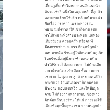
เที่ยวภูเก็ต ทำไมหลายคนถึงแนะนำ
ต้นรถเช่า? หนึ่งในเหตุผลหลักที่ลูกค้า
หลายคนเลือกใช้บริการร้านต้นรถเช่า
คือเรื่อง “ราคา” เพราะทางร้าน
พยายามตั้งราคาให้เข้าถึงง่าย เช่น
ทำให้เหมาะทั้งสายประหยัด นักท่อง
เที่ยววัยรุ่น ครอบครัว หรือคนที่
ต้องการเช่าระยะยาว อีกจุดที่ลูกค้า
ชอบมากคือ ร้านอยู่ใกล้สนามบินภูเก็ต
โดยร้านตั้งอยู่ฝั่งตรงข้ามสนามบิน
4 รถเช่าภูเก็ต ยอด
นิยม ต้นรถเช่า ภูเก็ต
ทำให้รับรถได้สะดวกมาก ไม่ต้องเสีย
เวลานั่งรถไกลเข้าเมือง ขั้นตอนการ
5 รถยอดนิยม เช่ารถ
ขับในภูเก็ต
เช่าง่าย ไม่ยุ่งยาก ลูกค้าหลายคนรีวิว
5สิ่งที่ควรรู้ก่อนเช่ารถ
ตรงกันว่า ร้านต้นรถเช่าติดต่อค่อน
ข้างง่าย ตอบแชทเร็ว และให้ข้อมูล
7 อันดับรถเช่าเจ้าดัง
TIKTOK ภูเก็ต
ครบ ไม่ต้องถามหลายรอบ ช่องทาง
ติดต่อหลักของร้าน ได้แก่ การจองใช้
CAR RENTAL
PHUKET
เพียงข้อมูลพื้นฐาน เช่น จากนั้นลูกค้า