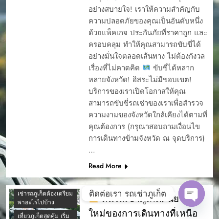
รถเช่าในภูเก็ต เจ้า
อย่างสบายใจ! เราให้ความสำคัญกับ
ไหนดี
ความปลอดภัยของคุณเป็นอันดับหนึ่ง
ราคารถเช่าภูเก็ต
ด้วยแพ็คเกจ ประกันภัยที่ราคาถูก และ
สนามบินภูเก็ตมีรถเช่า
ครอบคลุม ทำให้คุณสามารถขับขี่ได้
ไหม
อย่างมั่นใจตลอดเส้นทาง ไม่ต้องกังวล
เงื่อนไขการเช่ารถ
เรื่องที่ไม่คาดคิด
ขับขี่ได้หลาก
มอเตอร์ไซค์ ภูเก็ต
หลายจังหวัด! อิสระไม่มีขอบเขต!
เงื่อนไขการเช่ารถยนต์
บริการของเราเปิดโอกาสให้คุณ
เช่ามอเตอร์ไซค์ ภูเก็ต
สามารถขับขี่รถเช่าของเราเพื่อสำรวจ
เช่ามอเตอร์ไซค์ ภูเก็ต
ความงามของจังหวัดใกล้เคียงได้ตามที่
รุ่นไหนดี
คุณต้องการ (กรุณาสอบถามเงื่อนไข
เช่ามอเตอร์ไซค์และ
การเดินทางข้ามจังหวัด ณ จุดบริการ)
รถยนต์ที่ไหนดีใน
…
ภูเก็ต?
Read More
เช่ามอไซภูเก็ตกี่บาท
เช่ารถ เจ้าไหนดี
ติดต่อเรา รถเช่าภูเก็ต
เช่ารถภูเก็ตต้องเตรียม
ต้นรถเช่าภูเก็ต: นิยาม
พาอะไรไปบ้าง
Open c
ใหม่ของการเดินทางที่เหนือ
เที่ยวภูเก็ตสุดคุ้ม เริ่ม