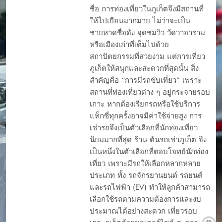
ชื่อ การท่องเที่ยวในภูเก็ตจึงมีสถานที่
ให้ไปเยือนมากมาย ไม่ว่าจะเป็น
ชายหาดชื่อดัง จุดชมวิว วัดวาอาราม
หรือเมืองเก่าที่เต็มไปด้วย
สถาปัตยกรรมที่สวยงาม แต่การเที่ยว
ภูเก็ตให้สนุกและสะดวกที่สุดนั้น สิ่ง
สำคัญคือ “การมีรถขับเที่ยว” เพราะ
สถานที่ท่องเที่ยวต่าง ๆ อยู่กระจายรอบ
เกาะ หากต้องเรียกรถหรือใช้บริการ
แท็กซี่ทุกครั้งอาจมีค่าใช้จ่ายสูง การ
เช่ารถจึงเป็นตัวเลือกที่นักท่องเที่ยว
4 รถเช่าภูเก็ต ยอด
นิยมมากที่สุด ร้าน ต้นรถเช่าภูเก็ต จึง
นิยม ต้นรถเช่า ภูเก็ต
เป็นหนึ่งในตัวเลือกที่ตอบโจทย์นักท่อง
5 รถยอดนิยม เช่ารถ
เที่ยว เพราะมีรถให้เลือกหลากหลาย
ขับในภูเก็ต
ประเภท ทั้ง รถจักรยานยนต์ รถยนต์
5สิ่งที่ควรรู้ก่อนเช่ารถ
และรถไฟฟ้า (EV) ทำให้ลูกค้าสามารถ
7 อันดับรถเช่าเจ้าดัง
เลือกใช้รถตามความต้องการและงบ
TIKTOK ภูเก็ต
ประมาณได้อย่างสะดวก เที่ยวรอบ
7ที่นั่งเช่าขับภูเก็ตยอด