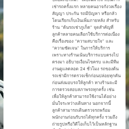
เช่ารถครั้งแรก หลายคนอาจกังวลเรื่อง
สัญญา ประกัน รถมีปัญหา หรือกลัว
โดนเรียกเก็บเงินเพิ่มภายหลัง สำหรับ
ร้าน “ต้นรถเช่าภูเก็ต” จุดสำคัญที่
ลูกค้าหลายคนเลือกใช้บริการต่อเนื่อง
คือเรื่องของ “ความสบายใจ” และ
“ความชัดเจน” ในการให้บริการ
เพราะทางร้านเน้นบริการแบบตรงไป
ตรงมา อธิบายเงื่อนไขครบ และมีทีม
งานดูแลตลอด 24 ชั่วโมง รถของต้น
รถเช่ามีการตรวจเช็กก่อนปล่อยทุกคัน
ก่อนส่งมอบรถให้ลูกค้า ทางร้านจะมี
การตรวจสอบสภาพรถทุกครั้ง เช่น
เพื่อให้ลูกค้าสามารถใช้งานได้อย่าง
มั่นใจระหว่างเดินทาง นอกจากนี้
ลูกค้าสามารถเดินตรวจรถพร้อม
พนักงานก่อนรับรถได้ทุกครั้ง รวมถึง
ถ่ายรูปหรือวิดีโอเก็บไว้เป็นหลักฐาน