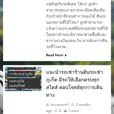
แต่มีจุดรับรถพิเศษ ได้แก่ ลูกค้า
4 รถเช่าภูเก็ต ยอด
สามารถสอบถามรายละเอียดเพิ่มเติม
นิยม ต้นรถเช่า ภูเก็ต
กับเจ้าหน้าที่ก่อนทำการจองได้ คืนรถ
5 รถยอดนิยม เช่ารถ
นอกสถานที่ได้ไหม? ลูกค้าสามารถ
ขับในภูเก็ต
แจ้งความประสงค์คืนรถนอกสถานที่ได้
5สิ่งที่ควรรู้ก่อนเช่ารถ
โดยทางร้านจะพิจารณาตามพื้นที่และ
CAR RENTAL
ตารางงานในแต่ละวัน หากต้องการคืน
PHUKET
รถที่โรงแรม…
การจองรรถยนต์ผ่าน
เว็บ
Read More
การรับรถเช่า
การรับรถเช่า ภุเก็ต
แนะนำรถเช่าร้านต้นรถเช่า
การรับรถเช่าภูเก็ต
ภูเก็ต มีรถให้เลือกครบทุก
รถเช่าภูเก็ต
มอเตอร์ไซค์
สไตล์ ตอบโจทย์ทุกการเดิน
ทาง
toncarrent1
2 months
ago
0
1 mins