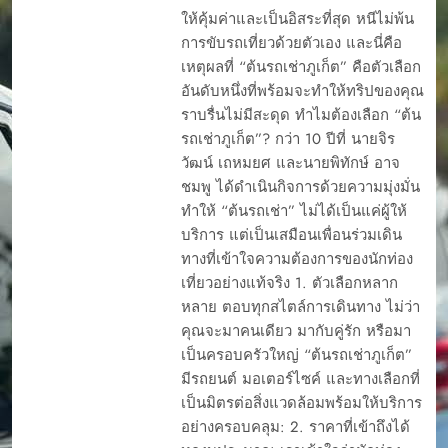
ร้านต้นรถเช่าเสีย ทำ
ให้คุ้มค่าและเป็นอิสระที่สุด หนีไม่พ้น
อย่างไร
การขับรถเที่ยวด้วยตัวเอง และนี่คือ
ขับรถเช่าภูเก็ต เที่ยว
แลนมาร์คภูเก็ตแบบ
เหตุผลที่ “ต้นรถเช่าภูเก็ต” คือตัวเลือก
สบาย ๆ ไปได้ทุกที่
อันดับหนึ่งที่พร้อมจะทำให้ทริปของคุณ
ความแตกต่าง
ราบรื่นไม่มีสะดุด ทำไมต้องเลือก “ต้น
รถเช่าภูเก็ต”? กว่า 10 ปีที่ นายจิร
คู่มือการเช่ารถ
วัฒน์ เถหมยศ และนายพิทักษ์ อาจ
ต้นรถเช่า 2025
ชมพู ได้ดำเนินกิจการด้วยความมุ่งมั่น
ต้นรถเช่ารีวิว
ทำให้ “ต้นรถเช่า” ไม่ได้เป็นแค่ผู้ให้
ถามตอบรถเช่า ภูเก็ต
บริการ แต่เป็นเสมือนเพื่อนร่วมเดิน
ทำไมต้องเช่า
ทางที่เข้าใจความต้องการของนักท่อง
มอเตอร์ไซค์ที่ภูเก็ต?
เที่ยวอย่างแท้จริง 1. ตัวเลือกหลาก
บริการดี ราคาโดนใจ
หลาย ตอบทุกสไตล์การเดินทาง ไม่ว่า
ใกล้สนามบินภูเก็ต
คุณจะมาคนเดียว มากับคู่รัก หรือมา
ประกันร้านต้นรถเช่า
เป็นครอบครัวใหญ่ “ต้นรถเช่าภูเก็ต”
ภูเก็ต เช่ารถที่ไหนดี
มีรถยนต์ มอเตอร์ไซค์ และทางเลือกที่
ภูเก็ต เช่ารถ
เป็นมิตรต่อสิ่งแวดล้อมพร้อมให้บริการ
มอเตอร์ไซค์ที่ไหนดี
อย่างครอบคลุม: 2. ราคาที่เข้าถึงได้
ภูเก็ตมีรถให้เช่าไหม