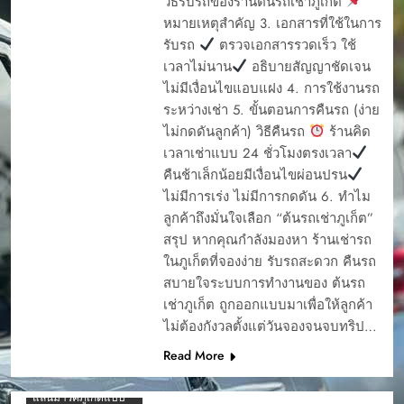
วิธีรับรถของร้านต้นรถเช่าภูเก็ต
นิยม
หมายเหตุสำคัญ 3. เอกสารที่ใช้ในการ
CAR RENTAL
รับรถ
ตรวจเอกสารรวดเร็ว ใช้
PHUKET
เวลาไม่นาน
อธิบายสัญญาชัดเจน
YOUR EASY START
ไม่มีเงื่อนไขแอบแฝง 4. การใช้งานรถ
4 รถเช่าภูเก็ต ยอด
TO A PHUKET
นิยม ต้นรถเช่า ภูเก็ต
ADVENTURE
ระหว่างเช่า 5. ขั้นตอนการคืนรถ (ง่าย
ไม่กดดันลูกค้า) วิธีคืนรถ
ร้านคิด
5 รถยอดนิยม เช่ารถ
การจองรรถยนต์ผ่าน
ขับในภูเก็ต
เว็บ
เวลาเช่าแบบ 24 ชั่วโมงตรงเวลา
5สิ่งที่ควรรู้ก่อนเช่ารถ
การรับรถเช่า
คืนช้าเล็กน้อยมีเงื่อนไขผ่อนปรน
ไม่มีการเร่ง ไม่มีการกดดัน 6. ทำไม
7 อันดับรถเช่าเจ้าดัง
การรับรถเช่า ภุเก็ต
TIKTOK ภูเก็ต
ลูกค้าถึงมั่นใจเลือก “ต้นรถเช่าภูเก็ต”
การรับรถเช่าภูเก็ต
สรุป หากคุณกำลังมองหา ร้านเช่ารถ
7ที่นั่งเช่าขับภูเก็ตยอด
การออกบิล ต้นรถเช่า
นิยม
ในภูเก็ตที่จองง่าย รับรถสะดวก คืนรถ
การเช่ารถภูเก็ต
CAR RENTAL
สบายใจระบบการทำงานของ ต้นรถ
PHUKET
การเช่ารถไม่ให้ถูกโกง
เช่าภูเก็ต ถูกออกแบบมาเพื่อให้ลูกค้า
YOUR EASY START
ขั้นตอนเมื่อรถเช่า
ไม่ต้องกังวลตั้งแต่วันจองจนจบทริป…
TO A PHUKET
ร้านต้นรถเช่าเสีย ทำ
ADVENTURE
Read More
อย่างไร
การจองรรถยนต์ผ่าน
ขับรถเช่าภูเก็ต เที่ยว
เว็บ
แลนมาร์คภูเก็ตแบบ