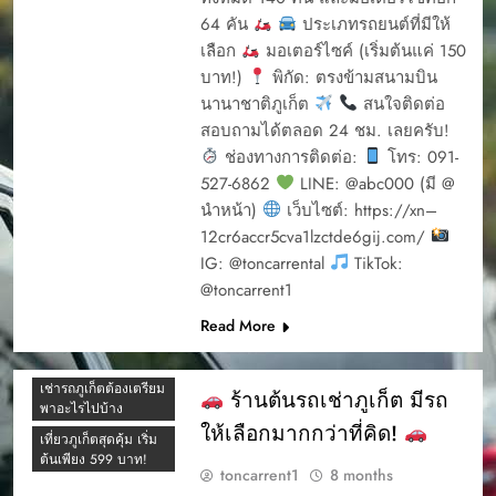
การจองรรถยนต์ผ่าน
64 คัน
ประเภทรถยนต์ที่มีให้
เว็บ
เลือก
มอเตอร์ไซค์ (เริ่มต้นแค่ 150
การรับรถเช่า
บาท!)
พิกัด: ตรงข้ามสนามบิน
การรับรถเช่า ภุเก็ต
นานาชาติภูเก็ต
สนใจติดต่อ
การรับรถเช่าภูเก็ต
สอบถามได้ตลอด 24 ชม. เลยครับ!
การออกบิล ต้นรถเช่า
ช่องทางการติดต่อ:
โทร: 091-
527-6862
LINE: @abc000 (มี @
การเช่ารถภูเก็ต
นำหน้า)
เว็บไซต์: https://xn–
ความแตกต่าง
12cr6accr5cva1lzctde6gij.com/
ต้นรถเช่า 2025
IG: @toncarrental
TikTok:
ต้นรถเช่า ภูเก็ต เป็น
@toncarrent1
บริษัทเช่ารถที่ได้รับ
ความนิยมในภูเก็ต มี
Read More
รีวิวจากลูกค้าทั้งดีและ
ไม่ดี
เช่ารถภูเก็ตต้องเตรียม
ร้านต้นรถเช่าภูเก็ต มีรถ
พาอะไรไปบ้าง
ให้เลือกมากกว่าที่คิด!
เที่ยวภูเก็ตสุดคุ้ม เริ่ม
ต้นเพียง 599 บาท!
toncarrent1
8 months
CAR RENTAL
PHUKET