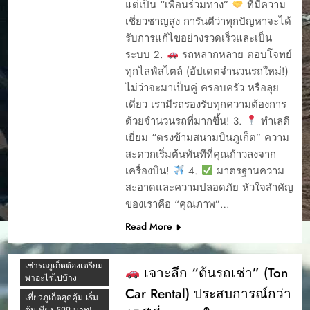
รีวิวจากลูกค้าทั้งดีและ
แต่เป็น “เพื่อนร่วมทาง”
ที่มีความ
CAR RENTAL
ไม่ดี
PHUKET
เชี่ยวชาญสูง การันตีว่าทุกปัญหาจะได้
ต้นรถเช่ารีวิว
YOUR EASY START
รับการแก้ไขอย่างรวดเร็วและเป็น
TO A PHUKET
ระบบ 2.
รถหลากหลาย ตอบโจทย์
ถามตอบรถเช่า ภูเก็ต
ADVENTURE
ทุกไลฟ์สไตล์ (อัปเดตจำนวนรถใหม่!)
ทำไมต้องเช่า
การจองรรถยนต์ผ่าน
มอเตอร์ไซค์ที่ภูเก็ต?
ไม่ว่าจะมาเป็นคู่ ครอบครัว หรือลุย
เว็บ
เดี่ยว เรามีรถรองรับทุกความต้องการ
บริการดี ราคาโดนใจ
การรับรถเช่า
ใกล้สนามบินภูเก็ต
ด้วยจำนวนรถที่มากขึ้น! 3.
ทำเลดี
การรับรถเช่า ภุเก็ต
เยี่ยม “ตรงข้ามสนามบินภูเก็ต” ความ
ประกันร้านต้นรถเช่า
การรับรถเช่าภูเก็ต
สะดวกเริ่มต้นทันทีที่คุณก้าวลงจาก
ภูเก็ต เช่ารถที่ไหนดี
เครื่องบิน!
4.
มาตรฐานความ
การออกบิล ต้นรถเช่า
ภูเก็ต เช่ารถ
สะอาดและความปลอดภัย หัวใจสำคัญ
มอเตอร์ไซค์ที่ไหนดี
การเช่ารถภูเก็ต
4 รถเช่าภูเก็ต ยอด
ของเราคือ “คุณภาพ”…
ภูเก็ตมีรถให้เช่าไหม
ขั้นตอนเมื่อรถเช่า
นิยม ต้นรถเช่า ภูเก็ต
ร้านต้นรถเช่าเสีย ทำ
Read More
ภูเก็ตมีให้เช่าไหม
5 รถยอดนิยม เช่ารถ
อย่างไร
ขับในภูเก็ต
ภูเก็ตเช่ารถที่ไหนดี
ขับรถเช่าภูเก็ต เที่ยว
7 อันดับรถเช่าเจ้าดัง
แลนมาร์คภูเก็ตแบบ
เช่ารถภูเก็ตต้องเตรียม
เจาะลึก “ต้นรถเช่า” (Ton
TIKTOK ภูเก็ต
สบาย ๆ ไปได้ทุกที่
พาอะไรไปบ้าง
Car Rental) ประสบการณ์กว่า
7ที่นั่งเช่าขับภูเก็ตยอด
ความแตกต่าง
เที่ยวภูเก็ตสุดคุ้ม เริ่ม
นิยม