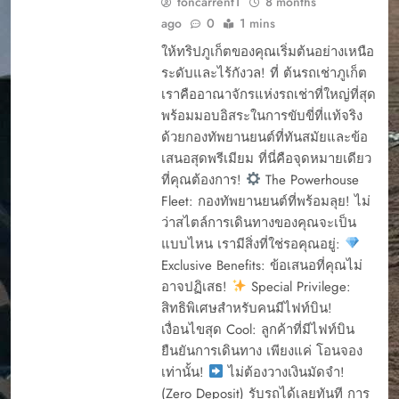
toncarrent1
8 months
ago
0
1 mins
ให้ทริปภูเก็ตของคุณเริ่มต้นอย่างเหนือ
ระดับและไร้กังวล! ที่ ต้นรถเช่าภูเก็ต
เราคืออาณาจักรแห่งรถเช่าที่ใหญ่ที่สุด
พร้อมมอบอิสระในการขับขี่ที่แท้จริง
ด้วยกองทัพยานยนต์ที่ทันสมัยและข้อ
เสนอสุดพรีเมียม ที่นี่คือจุดหมายเดียว
ที่คุณต้องการ!
The Powerhouse
Fleet: กองทัพยานยนต์ที่พร้อมลุย! ไม่
ว่าสไตล์การเดินทางของคุณจะเป็น
CAR RENTAL
แบบไหน เรามีสิ่งที่ใช่รอคุณอยู่:
PHUKET
Exclusive Benefits: ข้อเสนอที่คุณไม่
YOUR EASY START
TO A PHUKET
อาจปฏิเสธ!
Special Privilege:
ADVENTURE
สิทธิพิเศษสำหรับคนมีไฟท์บิน!
การจองรรถยนต์ผ่าน
เงื่อนไขสุด Cool: ลูกค้าที่มีไฟท์บิน
เว็บ
ยืนยันการเดินทาง เพียงแค่ โอนจอง
การรับรถเช่า
เท่านั้น!
ไม่ต้องวางเงินมัดจำ!
การรับรถเช่า ภุเก็ต
(Zero Deposit) รับรถได้เลยทันที การ