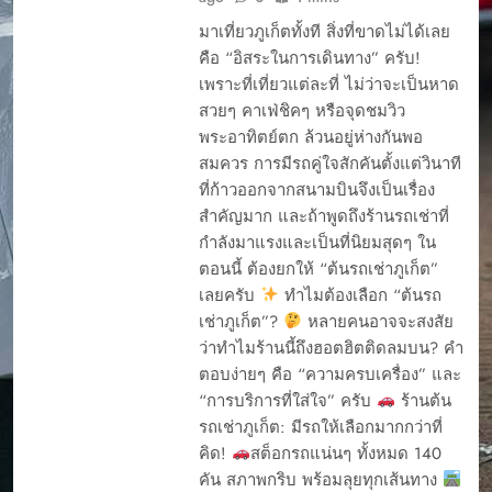
ประกันร้านต้นรถเช่า
มาเที่ยวภูเก็ตทั้งที สิ่งที่ขาดไม่ได้เลย
ภูเก็ต เช่ารถที่ไหนดี
คือ “อิสระในการเดินทาง” ครับ!
ภูเก็ต เช่ารถ
เพราะที่เที่ยวแต่ละที่ ไม่ว่าจะเป็นหาด
มอเตอร์ไซค์ที่ไหนดี
สวยๆ คาเฟ่ชิคๆ หรือจุดชมวิว
ภูเก็ตมีรถให้เช่าไหม
พระอาทิตย์ตก ล้วนอยู่ห่างกันพอ
ภูเก็ตมีให้เช่าไหม
สมควร การมีรถคู่ใจสักคันตั้งแต่วินาที
ที่ก้าวออกจากสนามบินจึงเป็นเรื่อง
ภูเก็ตเช่ารถที่ไหนดี
สำคัญมาก และถ้าพูดถึงร้านรถเช่าที่
มัดจำ
รถEV
กำลังมาแรงและเป็นที่นิยมสุดๆ ใน
รถยนต์รักษ์โลก
ตอนนี้ ต้องยกให้ “ต้นรถเช่าภูเก็ต”
รถยนต์ไฟฟ้า
เลยครับ
ทำไมต้องเลือก “ต้นรถ
รถเช่า สนามบินภูเก็ต
เช่าภูเก็ต”?
หลายคนอาจจะสงสัย
เจ้าไหนดี
ว่าทำไมร้านนี้ถึงฮอตฮิตติดลมบน? คำ
รถเช่าพัทลุง
ตอบง่ายๆ คือ “ความครบเครื่อง” และ
รถเช่าภูเก็ต
“การบริการที่ใส่ใจ” ครับ
ร้านต้น
รถเช่าภูเก็ต: มีรถให้เลือกมากกว่าที่
รถเช่าภูเก็ต 2569 เจ้า
ไหนดี?
คิด!
สต็อกรถแน่นๆ ทั้งหมด 140
รถเช่าภูเก็ต 7 ที่นั่ง
คัน สภาพกริบ พร้อมลุยทุกเส้นทาง