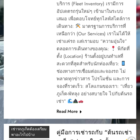
บริการ (Fleet Inventory) เรามีการ
ภูเก็ต เช่ารถที่ไหนดี
คู่มือการเช่ารถ
อัปเดตรถรุ่นใหม่ๆ เข้ามาในระบบ
ภูเก็ต เช่ารถ
ต้นรถเช่า 2026
เสมอ เพื่อตอบโจทย์ทุกไลฟ์สไตล์การ
มอเตอร์ไซค์ที่ไหนดี
เดินทาง:
มาตรฐานการบริการที่
ต้นรถเช่า ภูเก็ต เป็น
ภูเก็ตมีรถให้เช่าไหม
บริษัทเช่ารถที่ได้รับ
เหนือกว่า (Our Services) เราไม่ได้ให้
ความนิยมในภูเก็ต มี
ภูเก็ตมีให้เช่าไหม
เช่าแค่รถ แต่เรามอบ “ความอุ่นใจ”
รีวิวจากลูกค้าทั้งดีและ
ภูเก็ตเช่ารถที่ไหนดี
ตลอดการเดินทางของคุณ:
พิกัดที่
ไม่ดี
ตั้ง (Location) ร้านตั้งอยู่บนทำเลที่
มัดจำ
รถEV
ต้นรถเช่ารีวิว
สะดวกที่สุดสำหรับนักท่องเที่ยว:
รถยนต์รักษ์โลก
ถามตอบรถเช่า ภูเก็ต
ช่องทางการเชื่อมต่อและจองรถ ไม่
รถยนต์ไฟฟ้า
ทำไมต้องเช่า
พลาดทุกข่าวสาร โปรโมชั่น และการ
มอเตอร์ไซค์ที่ภูเก็ต?
รถเช่า สนามบินภูเก็ต
จองที่รวดเร็ว: สโลแกนของเรา: “เที่ยว
เจ้าไหนดี
บริการดี ราคาโดนใจ
ภูเก็ต-พัทลุง อย่างสบายใจ ไปกับต้นรถ
ใกล้สนามบินภูเก็ต
รถเช่าพัทลุง
เช่า”
ประกันร้านต้นรถเช่า
รถเช่าภูเก็ต
Read More
ภูเก็ต เช่ารถที่ไหนดี
รถเช่าภูเก็ต 2569
(2026)
ภูเก็ต เช่ารถ
มอเตอร์ไซค์ที่ไหนดี
เช่ารถภูเก็ตต้องเตรียม
คู่มือการเช่ารถกับ “ต้นรถเช่า
พาอะไรไปบ้าง
ภูเก็ตมีรถให้เช่าไหม