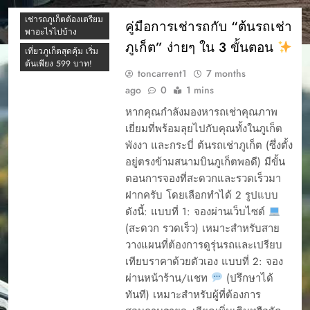
ต้นรถเช่า ภูเก็ต
ขับในภูเก็ต
เช่ารถภูเก็ตต้องเตรียม
5สิ่งที่ควรรู้ก่อนเช่ารถ
คู่มือการเช่ารถกับ “ต้นรถเช่า
พาอะไรไปบ้าง
7 อันดับรถเช่าเจ้าดัง
ภูเก็ต” ง่ายๆ ใน 3 ขั้นตอน
เที่ยวภูเก็ตสุดคุ้ม เริ่ม
TIKTOK ภูเก็ต
ต้นเพียง 599 บาท!
7ที่นั่งเช่าขับภูเก็ตยอด
toncarrent1
7 months
นิยม
ago
0
1 mins
CAR RENTAL
CAR RENTAL
หากคุณกำลังมองหารถเช่าคุณภาพ
PHUKET
PHUKET
เยี่ยมที่พร้อมลุยไปกับคุณทั้งในภูเก็ต
YOUR EASY START
YOUR EASY START
พังงา และกระบี่ ต้นรถเช่าภูเก็ต (ซึ่งตั้ง
TO A PHUKET
TO A PHUKET
ADVENTURE
อยู่ตรงข้ามสนามบินภูเก็ตพอดี) มีขั้น
ADVENTURE
ตอนการจองที่สะดวกและรวดเร็วมา
การจองรรถยนต์ผ่าน
การจองรรถยนต์ผ่าน
เว็บ
ฝากครับ โดยเลือกทำได้ 2 รูปแบบ
เว็บ
ดังนี้: แบบที่ 1: จองผ่านเว็บไซต์
การรับรถเช่า
การรับรถเช่า
(สะดวก รวดเร็ว) เหมาะสำหรับสาย
การรับรถเช่า ภุเก็ต
การรับรถเช่า ภุเก็ต
วางแผนที่ต้องการดูรุ่นรถและเปรียบ
การรับรถเช่าภูเก็ต
การรับรถเช่าภูเก็ต
เทียบราคาด้วยตัวเอง แบบที่ 2: จอง
การออกบิล ต้นรถเช่า
การออกบิล ต้นรถเช่า
ผ่านหน้าร้าน/แชท
(ปรึกษาได้
การเช่ารถภูเก็ต
ทันที) เหมาะสำหรับผู้ที่ต้องการ
การเช่ารถภูเก็ต
ขั้นตอนเมื่อรถเช่า