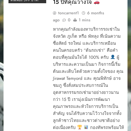
ต้นเพียง 599 บาท!
15 ปีที่คุณวางใจ
คู่มือการเช่ารถ
CAR RENTAL
จองรถเช่า ภูเก็ต
PHUKET
toncarrent1
6 months
2024
ago
0
1 mins
YOUR EASY START
ต้นรถเช่า 2025
TO A PHUKET
หากคุณกำลังมองหาบริการรถเช่าใน
ADVENTURE
ต้นรถเช่า 2025
จังหวัด ภูเก็ต หรือ พัทลุง ที่เน้นความ
การจองรรถยนต์ผ่าน
ต้นรถเช่า 2025
ซื่อสัตย์ รถใหม่ และบริการเหมือน
เว็บ
ต้นรถเช่า 2026
คนในครอบครัว “ต้นรถเช่า” คือคำ
การรับรถเช่า
ตอบที่คุณมั่นใจได้ 100% ครับ
ผู้
ต้นรถเช่า ภูเก็ต เป็น
การรับรถเช่า ภุเก็ต
บริษัทเช่ารถที่ได้รับ
บริหารและความเป็นมา กิจการนี้เริ่ม
ความนิยมในภูเก็ต มี
การรับรถเช่าภูเก็ต
ต้นและเติบโตด้วยความตั้งใจของ คุณ
รีวิวจากลูกค้าทั้งดีและ
การออกบิล ต้นรถเช่า
Jirawat Temyord และ คุณพิทักษ์ อาจ
ไม่ดี
ชมภู ซึ่งสั่งสมประสบการณ์ใน
การเช่ารถภูเก็ต
ต้นรถเช่ารีวิว
อุตสาหกรรมรถเช่ามาอย่างยาวนาน
ขั้นตอนเมื่อรถเช่า
ถามตอบรถเช่า ภูเก็ต
ร้านต้นรถเช่าเสีย ทำ
กว่า 15 ปี เรามุ่งเน้นการพัฒนา
ทำไมต้องเช่า
อย่างไร
คุณภาพรถและหัวใจการบริการเป็น
มอเตอร์ไซค์ที่ภูเก็ต?
ขับรถเช่าภูเก็ต เที่ยว
สำคัญ จนได้รับความไว้วางใจจากทั้ง
บริการดี ราคาโดนใจ
แลนมาร์คภูเก็ตแบบ
ลูกค้าชาวไทยและชาวต่างชาติอย่าง
ใกล้สนามบินภูเก็ต
สบาย ๆ ไปได้ทุกที่
ต่อเนื่องครับ
กองทัพรถพร้อมให้
ประกันร้านต้นรถเช่า
ความแตกต่าง