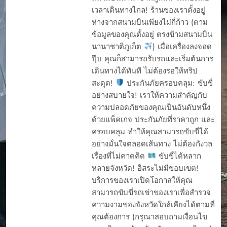
เวลาเดินทางไกล! ร้านของเราตั้งอยู่
ขับรถเช่าภูเก็ต เที่ยว
แลนมาร์คภูเก็ตแบบ
ห่างจากสนามบินเพียงไม่กี่ก้าว (ตาม
สบาย ๆ ไปได้ทุกที่
ข้อมูลของคุณตั้งอยู่ ตรงข้ามสนามบิน
ความแตกต่าง
นานาชาติภูเก็ต
) เมื่อเครื่องลงจอด
คู่มือการเช่ารถ
ปุ๊บ คุณก็สามารถรับรถและเริ่มต้นการ
เดินทางได้ทันที ไม่ต้องรอให้ทริป
ต้นรถเช่า 2025
สะดุด!
ประกันภัยครอบคลุม: ขับขี่
ต้นรถเช่า 2025
อย่างสบายใจ! เราให้ความสำคัญกับ
ต้นรถเช่า 2025
ความปลอดภัยของคุณเป็นอันดับหนึ่ง
ต้นรถเช่า ภูเก็ต เป็น
ด้วยแพ็คเกจ ประกันภัยที่ราคาถูก และ
บริษัทเช่ารถที่ได้รับ
ครอบคลุม ทำให้คุณสามารถขับขี่ได้
ความนิยมในภูเก็ต มี
รีวิวจากลูกค้าทั้งดีและ
อย่างมั่นใจตลอดเส้นทาง ไม่ต้องกังวล
ไม่ดี
เรื่องที่ไม่คาดคิด
ขับขี่ได้หลาก
ภูเก็ต เช่ารถที่ไหนดี
หลายจังหวัด! อิสระไม่มีขอบเขต!
ภูเก็ต เช่ารถ
บริการของเราเปิดโอกาสให้คุณ
มอเตอร์ไซค์ที่ไหนดี
สามารถขับขี่รถเช่าของเราเพื่อสำรวจ
ภูเก็ตมีรถให้เช่าไหม
ความงามของจังหวัดใกล้เคียงได้ตามที่
ภูเก็ตมีให้เช่าไหม
คุณต้องการ (กรุณาสอบถามเงื่อนไข