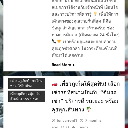
สอบถามรายละเอียดเพิ่มเติมหรือจัด
ขั้นตอนเมื่อรถเช่า
ร้านต้นรถเช่าเสีย ทำ
ร้านต้นรถเช่าเสีย ทำ
สเปกการใช้งานกับเจ้าหน้าที่ เงื่อนไข
อย่างไร
อย่างไร
และการบริการที่ควรรู้
เพื่อให้การ
ขับรถเช่าภูเก็ต เที่ยว
ขับรถเช่าภูเก็ต เที่ยว
เดินทางของคุณราบรื่นที่สุด นี่คือ
แลนมาร์คภูเก็ตแบบ
แลนมาร์คภูเก็ตแบบ
ข้อมูลสำคัญจากทางร้านครับ: ช่อง
สบาย ๆ ไปได้ทุกที่
สบาย ๆ ไปได้ทุกที่
ทางการติดต่อ (เปิดตลอด 24 ชั่วโมง)
ความแตกต่าง
ความแตกต่าง
เราพร้อมดูแลและตอบคำถาม
คู่มือการเช่ารถ
คู่มือการเช่ารถ
คุณทุกช่วงเวลา ไม่ว่าจะดึกแค่ไหนก็
ต้นรถเช่า 2026
ต้นรถเช่า 2025
ทักมาได้เลยครับ!
ถามตอบรถเช่า ภูเก็ต
ต้นรถเช่า ภูเก็ต เป็น
Read More
บริษัทเช่ารถที่ได้รับ
ทำไมต้องเช่า
ความนิยมในภูเก็ต มี
มอเตอร์ไซค์ที่ภูเก็ต?
รีวิวจากลูกค้าทั้งดีและ
เช่ารถภูเก็ตต้องเตรียม
ไม่ดี
เที่ยวภูเก็ตให้สุดฟิน! เลือก
พาอะไรไปบ้าง
ต้นรถเช่ารีวิว
เช่ารถที่สนามบินกับ “ต้นรถ
เที่ยวภูเก็ตสุดคุ้ม เริ่ม
ถามตอบรถเช่า ภูเก็ต
ต้นเพียง 599 บาท!
เช่า” บริการดี รถเยอะ พร้อม
ทำไมต้องเช่า
ลุยทุกเส้นทาง
มอเตอร์ไซค์ที่ภูเก็ต?
บริการดี ราคาโดนใจ
toncarrent1
7 months
ใกล้สนามบินภูเก็ต
ago
0
1 mins