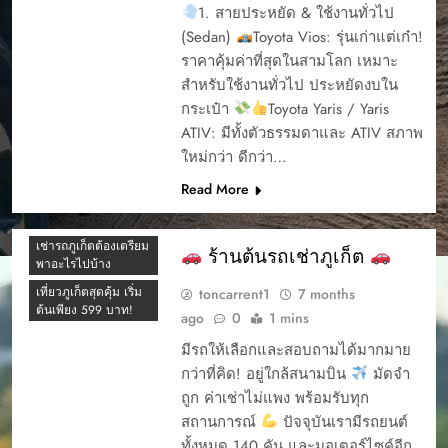
1. สายประหยัด & ใช้งานทั่วไป
รถเช่าภูเก็ต ที่ไหนดี
(Sedan)
Toyota Vios: รุ่นเก่าแต่เก๋า!
รถเช่าภูเก็ต ปี 2024
ราคาคุ้มค่าที่สุดในสามโลก เหมาะ
รถเช่าภูเก็ต ยอดนิยม
สำหรับใช้งานทั่วไป ประหยัดงบใน
ต้นรถเช่า ภูเก็ต
กระเป๋า
Toyota Yaris / Yaris
รถเช่าภูเก็ต ยอดนิยม
ATIV: มีทั้งตัวธรรมดาและ ATIV สภาพ
ปี2024
ใหม่กว่า ดีกว่า…
รถเช่าภูเก็ต ราคา
Read More
รถเช่าภูเก็ต รีวิว
รถเช่าภูเก็ต สนามบิน
เช่ารถภูเก็ตต้องเตรียม
ร้านต้นรถเช่าภูเก็ต
พาอะไรไปบ้าง
เที่ยวภูเก็ตสุดคุ้ม เริ่ม
toncarrent1
7 months
ต้นเพียง 599 บาท!
ago
0
1 mins
CAR RENTAL
มีรถให้เลือกและสอบถามได้มากมาย
PHUKET
กว่าที่คิด! อยู่ใกล้สนามบิน
มัดจำ
YOUR EASY START
ถูก ค่าเช่าไม่แพง พร้อมรับทุก
TO A PHUKET
สถานการณ์
ปัจจุบันเรามีรถยนต์
ADVENTURE
ทั้งหมด 140 คัน และมอเตอร์ไซค์อีก