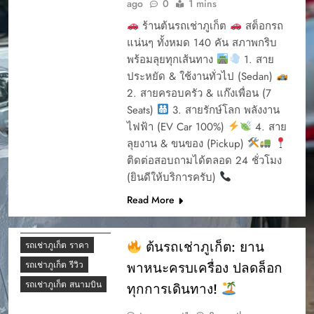
ago
0
1 mins
YOUR EASY START
ร้านต้นรถเช่าภูเก็ต
สต็อกรถ
TO A PHUKET
แน่นๆ ทั้งหมด 140 คัน สภาพกริบ
ADVENTURE
พร้อมลุยทุกเส้นทาง
1. สาย
การจองรรถยนต์ผ่าน
ประหยัด & ใช้งานทั่วไป (Sedan)
เว็บ
2. สายครอบครัว & แก๊งเพื่อน (7
การรับรถเช่า
Seats)
3. สายรักษ์โลก พลังงาน
การรับรถเช่า ภุเก็ต
ไฟฟ้า (EV Car 100%)
4. สาย
การรับรถเช่าภูเก็ต
ลุยงาน & ขนของ (Pickup)
การออกบิล ต้นรถเช่า
ติดต่อสอบถามได้ตลอด 24 ชั่วโมง
การเช่ารถภูเก็ต
(ยินดีให้บริการครับ)
ต้นรถเช่า 2025
Read More
รถเช่าภูเก็ต ยอดนิยม
ต้นรถเช่า ภูเก็ต
ต้นรถเช่าภูเก็ต: ยาน
รถเช่าภูเก็ต ราคา
พาหนะครบเครื่อง ปลดล็อก
รถเช่าภูเก็ต รีวิว
รถเช่าภูเก็ต สนามบิน
ทุกการเดินทาง!