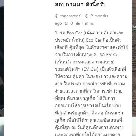
สอบถามมา ดังนี้ครับ
การออกบิล ต้นรถเช่า
การเช่ารถภูเก็ต
toncarrent1
9 months
ขั้นตอนเมื่อรถเช่า
ago
0
1 mins
ร้านต้นรถเช่าเสีย ทำ
1. รถ Eco Car (เน้นความคุ้มค่าและ
อย่างไร
ประหยัดน้ำมัน) Eco Car ถือเป็นตัว
ขับรถเช่าภูเก็ต เที่ยว
เลือกที่ คุ้มที่สุด ในด้านราคาและค่าใช้
แลนมาร์คภูเก็ตแบบ
สบาย ๆ ไปได้ทุกที่
จ่ายในการเดินทาง: 2. รถ EV Car
ความแตกต่าง
(เน้นนวัตกรรมและความสบาย)
รถยนต์ไฟฟ้า (EV Car) เป็นตัวเลือกที่
คู่มือการเช่ารถ
ให้ความ คุ้มค่า ในระยะยาวและความ
ต้นรถเช่า 2025
ง่าย ในประสบการณ์การขับขี่: ความ
ต้นรถเช่า 2025
ง่ายและสะดวกที่สุดในการเช่า (ง่าย
ต้นรถเช่า 2025
ที่สุด) ต้นรถเช่าภูเก็ต ได้รับการ
ต้นรถเช่า ภูเก็ต เป็น
ออกแบบให้การเช่ารถเป็นเรื่องง่าย
บริษัทเช่ารถที่ได้รับ
ที่สุดสำหรับลูกค้า: ติดต่อ ต้นรถเช่า
ความนิยมในภูเก็ต มี
5 รถยอดนิยม เช่ารถ
ภูเก็ต เพื่อให้ได้ราคาและข้อเสนอที่
รีวิวจากลูกค้าทั้งดีและ
ขับในภูเก็ต
ไม่ดี
คุ้มที่สุด ณ วันที่คุณต้องการเดินทาง
CAR RENTAL
ภูเก็ต เช่ารถที่ไหนดี
และจองรถที่ถูกใจได้อย่างง่ายดาย