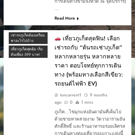
การเดินทางข้ามจังหวัด ณ จุดบริการ)
ภูเก็ตเช่ารถที่ไหนดี
…
รถEV
Read More
รถเช่าภูเก็ต รีวิว
รถเช่าภูเก็ต599
เช่ารถภูเก็ตต้องเตรียม
เที่ยวภูเก็ตสุดฟิน! เลือก
CAR RENTAL
พาอะไรไปบ้าง
PHUKET
เช่ารถกับ “ต้นรถเช่าภูเก็ต”
เที่ยวภูเก็ตสุดคุ้ม เริ่ม
YOUR EASY START
ต้นเพียง 599 บาท!
หลากหลายรุ่น หลากหลาย
TO A PHUKET
ราคา ตอบโจทย์ทุกการเดิน
ADVENTURE
ทาง (พร้อมทางเลือกสีเขียว:
การจองรรถยนต์ผ่าน
เว็บ
รถยนต์ไฟฟ้า EV)
การรับรถเช่า
toncarrent1
9 months
การรับรถเช่า ภุเก็ต
ago
0
1 mins
การรับรถเช่าภูเก็ต
ภูเก็ต…ไข่มุกแห่งอันดามันที่เต็มไป
การออกบิล ต้นรถเช่า
ด้วยชายหาดสวยงาม วัดวาอารามอัน
การเช่ารถภูเก็ต
ศักดิ์สิทธิ์ และร้านอาหารอร่อยเลิศรส
ขั้นตอนเมื่อรถเช่า
การเดินทางท่องเที่ยวรอบเกาะแห่งนี้