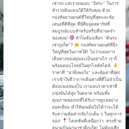
เช่ารถ แต่เราส่งมอบ “อิสระ” ในการ
สำรวจดินแดนใต้ให้กับคุณ ด้วย
กองทัพยานยนต์ที่ใหญ่ที่สุดและข้อ
เสนอที่ดีที่สุด ที่นี่คือจุดสตาร์ทที่
สมบูรณ์แบบสำหรับทริปที่น่าจดจำ
CAR RENTAL
PHUKET
ของคุณ!
ทำไมต้องเลือก “ต้นรถ
YOUR EASY START
เช่าภูเก็ต”?
กองทัพยานยนต์ที่ยิ่ง
TO A PHUKET
ใหญ่ที่สุดในภาคใต้! ไม่ว่าแผนการ
ADVENTURE
เดินทางของคุณจะเป็นอย่างไร เราก็
การจองรรถยนต์ผ่าน
พร้อมตอบโจทย์ในทุกไลฟ์สไตล์:
เว็บ
ราคาที่ “น่าพึงพอใจ” และคุ้มค่าที่สุด!
การรับรถเช่า
เราเข้าใจดีว่าการเดินทางที่ดีไม่จำเป็น
การรับรถเช่า ภุเก็ต
ต้องแพงเสมอไป เรามอบราคาเช่าที่
การรับรถเช่าภูเก็ต
แข่งขันได้สูง ในตลาด พร้อมทั้ง
คุณภาพของรถที่ได้รับการดูแลอย่าง
การออกบิล ต้นรถเช่า
ยอดเยี่ยม ทำให้คุณมั่นใจได้ว่าจะได้
การเช่ารถภูเก็ต
รับความคุ้มค่ากลับไปเต็ม ๆ ในทุกการ
ขั้นตอนเมื่อรถเช่า
จอง!
โลเคชั่นที่เหนือกว่า: ตรงข้าม
ร้านต้นรถเช่าเสีย ทำ
อย่างไร
สนามบินนานาชาติภูเก็ต! ไม่ต้องเสีย