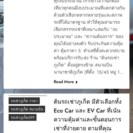
ทุกงบประมาณ เราเข้าใจว่านักท่อง
ภูเก็ตมีให้เช่าไหม
เที่ยวทุกคนมีงบประมาณที่แตกต่างกัน
ด้วยตัวเลือกหลากหลายรุ่นและสภาพ
ภูเก็ตเช่ารถที่ไหนดี
รถที่ได้มาตรฐาน ทำให้คุณสามารถ
มัดจำ
รถEV
เลือกสรรรถเช่าที่เหมาะสมกับ “งบ
รถยนต์รักษ์โลก
ประมาณ” และ “ความต้องการ” ของ
รถยนต์ไฟฟ้า
คุณได้อย่างลงตัว รับประกันความคุ้ม
รถเช่า สนามบินภูเก็ต
ค่า คุ้มราคา 3. ทำเลที่ตั้งสะดวกสบาย
เจ้าไหนดี
พร้อมบริการรับ-ส่ง ร้าน “ต้นรถเช่า
รถเช่าภูเก็ต
ภูเก็ต” ตั้งอยู่ตรงข้าม สนามบิน
CAR RENTAL
รถเช่าภูเก็ต 7 ที่นั่ง
นานาชาติภูเก็ต (ที่ตั้ง: 15/45 หมู่ 1…
PHUKET
รถเช่าภูเก็ต ที่ไหนดี
YOUR EASY START
Read More
TO A PHUKET
รถเช่าภูเก็ต ยอดนิยม
ADVENTURE
ต้นรถเช่า ภูเก็ต
การจองรรถยนต์ผ่าน
ต้นรถเช่าภูเก็ต มีตัวเลือกทั้ง
รถเช่าภูเก็ต ราคา
เว็บ
Eco Car และ EV Car ที่เน้น
รถเช่าภูเก็ต สนามบิน
การรับรถเช่า
รถเช่าภูเก็ต599
ความคุ้มค่าและขั้นตอนการ
การรับรถเช่า ภุเก็ต
เช่าที่ง่ายดาย ตามที่คุณ
การรับรถเช่าภูเก็ต