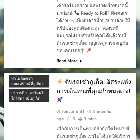
เช่ารถไม่เคยง่ายและรวดเร็วขนาดนี้
การรับรถเช่าภูเก็ต
มาก่อน!
Ready to Roll? ติดต่อเรา
การออกบิล ต้นรถเช่า
ได้ง่าย ๆ เพียงปลายนิ้ว! อย่าปล่อยให้
การเช่ารถภูเก็ต
ทริปของคุณต้องสะดุด จองรถที่
ขับรถเช่าภูเก็ต เที่ยว
สมบูรณ์แบบสำหรับคุณได้แล้ววันนี้!
แลนมาร์คภูเก็ตแบบ
ต้นรถเช่าภูเก็ต: กุญแจสู่การผจญภัย
สบาย ๆ ไปได้ทุกที่
ของคุณรออยู่!
ความแตกต่าง
Read More
คู่มือการเช่ารถ
ต้นรถเช่า 2025
ทำไมต้องเช่า
ต้นรถเช่าภูเก็ต: อิสระแห่ง
มอเตอร์ไซค์ที่ภูเก็ต?
การเดินทางที่คุณกำหนดเอง!
บริการดี ราคาโดนใจ
ใกล้สนามบินภูเก็ต
toncarrent1
8 months
ago
0
1 mins
เบื่อกับการเดินทางที่จำกัดใช่ไหม? ที่
ต้นรถเช่าภูเก็ต เราไม่ได้แค่ให้บริการ