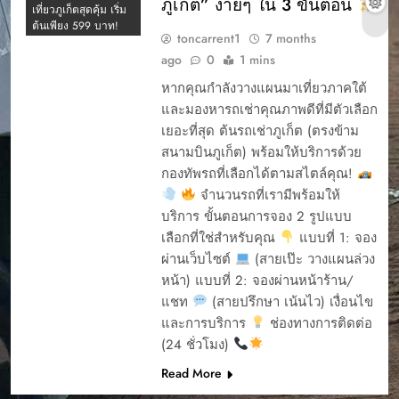
ภูเก็ต” ง่ายๆ ใน 3 ขั้นตอน
เที่ยวภูเก็ตสุดคุ้ม เริ่ม
ภูเก็ตมีให้เช่าไหม
ต้นเพียง 599 บาท!
ภูเก็ตเช่ารถที่ไหนดี
toncarrent1
7 months
ago
0
1 mins
มัดจำ
รถEV
รถยนต์รักษ์โลก
หากคุณกำลังวางแผนมาเที่ยวภาคใต้
และมองหารถเช่าคุณภาพดีที่มีตัวเลือก
รถยนต์ไฟฟ้า
เยอะที่สุด ต้นรถเช่าภูเก็ต (ตรงข้าม
รถเช่า สนามบินภูเก็ต
สนามบินภูเก็ต) พร้อมให้บริการด้วย
เจ้าไหนดี
กองทัพรถที่เลือกได้ตามสไตล์คุณ!
รถเช่าพัทลุง
จำนวนรถที่เรามีพร้อมให้
รถเช่าภูเก็ต
บริการ ขั้นตอนการจอง 2 รูปแบบ
รถเช่าภูเก็ต 2569
เลือกที่ใช่สำหรับคุณ
แบบที่ 1: จอง
(2026)
ผ่านเว็บไซต์
(สายเป๊ะ วางแผนล่วง
รถเช่าภูเก็ต 2569 เจ้า
หน้า) แบบที่ 2: จองผ่านหน้าร้าน/
ไหนดี?
แชท
(สายปรึกษา เน้นไว) เงื่อนไข
รถเช่าภูเก็ต 7 ที่นั่ง
และการบริการ
ช่องทางการติดต่อ
รถเช่าภูเก็ต ที่ไหนดี
(24 ชั่วโมง)
4 รถเช่าภูเก็ต ยอด
รถเช่าภูเก็ต ปี2026
นิยม ต้นรถเช่า ภูเก็ต
Read More
รถเช่าภูเก็ต ยอดนิยม
5 รถยอดนิยม เช่ารถ