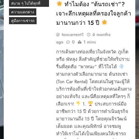
ทำไมต้อง “ต้นรถเช่า”?
สบาย ๆ ไปได้ทุกที่
การรับรถเช่า
เจาะลึกเหตุผลที่ครองใจลูกค้า
ความแตกต่าง
การรับรถเช่า ภุเก็ต
คู่มือการเช่ารถ
มานานกว่า 15 ปี
การรับรถเช่าภูเก็ต
การออกบิล ต้นรถเช่า
toncarrent1
6 months
การเช่ารถภูเก็ต
ago
0
1 mins
การเช่ารถไม่ให้ถูกโกง
การเดินทางท่องเที่ยวในจังหวัด ภูเก็ต
ขั้นตอนเมื่อรถเช่า
หรือ พัทลุง สิ่งสำคัญที่ช่วยให้ทริปราบ
ร้านต้นรถเช่าเสีย ทำ
รื่นที่สุดคือ “พาหนะ” ที่ไว้ใจได้
อย่างไร
ท่ามกลางตัวเลือกมากมาย ต้นรถเช่า
4 รถเช่าภูเก็ต ยอด
ขับรถเช่าภูเก็ต เที่ยว
นิยม ต้นรถเช่า ภูเก็ต
(Ton Car Rental) โดดเด่นในฐานะผู้ให้
แลนมาร์คภูเก็ตแบบ
บริการท้องถิ่นที่เข้าใจหัวอกคนเดินทาง
สบาย ๆ ไปได้ทุกที่
5 รถยอดนิยม เช่ารถ
ขับในภูเก็ต
อย่างแท้จริง และนี่คือเหตุผลที่ใครๆ ก็
ความแตกต่าง
เลือกเรา!
1.
ประสบการณ์มือ
5สิ่งที่ควรรู้ก่อนเช่ารถ
คู่มือการเช่ารถ
อาชีพกว่า 15 ปี ด้วยการดำเนินธุรกิจ
7 อันดับรถเช่าเจ้าดัง
ต้นรถเช่า 2026
TIKTOK ภูเก็ต
มายาวนานถึง 15 ปี โดยคุณจิรวัฒน์
ต้นรถเช่า ภูเก็ต เป็น
เต็มยอด และคุณพิทักษ์ อาจชมพู
7ที่นั่งเช่าขับภูเก็ตยอด
บริษัทเช่ารถที่ได้รับ
นิยม
ทำให้เราไม่ได้เป็นเพียงคนให้เช่ารถ
ความนิยมในภูเก็ต มี