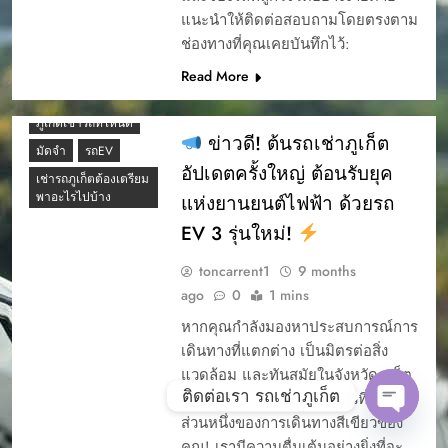
PHUKET
แนะนำให้ติดต่อสอบถามโดยตรงตาม
ภูเก็ต เช่ารถ
YOUR EASY START
มอเตอร์ไซค์ที่ไหนดี
ช่องทางที่คุณเคยบันทึกไว้:
TO A PHUKET
ภูเก็ตมีรถให้เช่าไหม
ADVENTURE
Read More
ภูเก็ตมีให้เช่าไหม
การจองรรถยนต์ผ่าน
เว็บ
ภูเก็ตเช่ารถที่ไหนดี
ข่าวดี! ต้นรถเช่าภูเก็ต
การรับรถเช่า
มัดจำ
รถEV
อัปเดตครั้งใหญ่ ต้อนรับยุค
การรับรถเช่า ภุเก็ต
เช่ารถภูเก็ตต้องเตรียม
พาอะไรไปบ้าง
แห่งยานยนต์ไฟฟ้า ด้วยรถ
การรับรถเช่าภูเก็ต
EV 3 รุ่นใหม่!
การออกบิล ต้นรถเช่า
4 รถเช่าภูเก็ต ยอด
การเช่ารถภูเก็ต
นิยม ต้นรถเช่า ภูเก็ต
toncarrent1
9 months
ขั้นตอนเมื่อรถเช่า
4 รถเช่าภูเก็ตยอด
ago
0
1 mins
ร้านต้นรถเช่าเสีย ทำ
นิยม
อย่างไร
หากคุณกำลังมองหาประสบการณ์การ
5 รถยอดนิยม เช่ารถ
เดินทางที่แตกต่าง เป็นมิตรต่อสิ่ง
ขับรถเช่าภูเก็ต เที่ยว
ขับในภูเก็ต
แลนมาร์คภูเก็ตแบบ
แวดล้อม และทันสมัยในจังหวัดภูเก็ต
5สิ่งที่ควรรู้ก่อนเช่ารถ
สบาย ๆ ไปได้ทุกที่
ติดต่อเรา รถเช่าภูเก็ต
“ต้นรถเช่าภูเก็ต” พร้อมแล้วที่จะเป็น
7 อันดับรถเช่าเจ้าดัง
ความแตกต่าง
ส่วนหนึ่งของการเดินทางสีเขียวของ
TIKTOK ภูเก็ต
Open c
คู่มือการเช่ารถ
คุณ! เรามีความตื่นเต้นอย่างยิ่งที่จะ