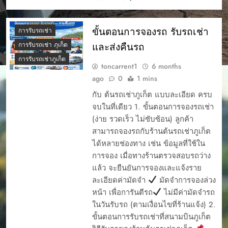
ขั้นตอนการจองรถ รับรถเช่า
การรับรถเช่า
และส่งคืนรถ
การรับรถเช่า ภุเก็ต
การรับรถเช่าภูเก็ต
toncarrent1
6 months
ago
0
1 mins
กับ ต้นรถเช่าภูเก็ต แบบละเอียด ครบ
จบในที่เดียว 1. ขั้นตอนการจองรถเช่า
(ง่าย รวดเร็ว ไม่ซับซ้อน) ลูกค้า
สามารถจองรถกับร้านต้นรถเช่าภูเก็ต
4 รถเช่าภูเก็ต ยอด
ได้หลายช่องทาง เช่น ข้อมูลที่ใช้ใน
นิยม ต้นรถเช่า ภูเก็ต
การจอง เมื่อทางร้านตรวจสอบรถว่าง
5 รถยอดนิยม เช่ารถ
แล้ว จะยืนยันการจองและแจ้งราย
ขับในภูเก็ต
ละเอียดค่ามัดจำ
มัดจำการจองล่วง
5สิ่งที่ควรรู้ก่อนเช่ารถ
หน้า เพื่อการันตีรถ
ไม่มีค่ามัดจำรถ
7 อันดับรถเช่าเจ้าดัง
ในวันรับรถ (ตามเงื่อนไขที่ร้านแจ้ง) 2.
TIKTOK ภูเก็ต
ขั้นตอนการรับรถเช่าที่สนามบินภูเก็ต
7ที่นั่งเช่าขับภูเก็ตยอด